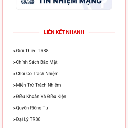
LIÊN KẾT NHANH
Giới Thiệu TR88
Chính Sách Bảo Mật
Chơi Có Trách Nhiệm
Miễn Trừ Trách Nhiệm
Điều Khoản Và Điều Kiện
Quyền Riêng Tư
Đại Lý TR88