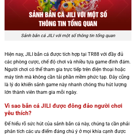
Sảnh bắn cá JILI với một số thông tin tổng quan
Hiện nay, JILI bắn cá được tích hợp tại TR88 với đầy đủ
các phòng cược, chế độ chơi và nhiều tựa game đình đám.
Người chơi có thể tham gia trực tiếp trên điện thoại hoặc
máy tính mà không cần tải phần mềm phức tạp. Đây cũng
là lý do khiến sảnh game này nhanh chóng thu hút lượng
lớn thành viên tham gia mỗi ngày.
Vì sao bắn cá JILI được đông đảo người chơi
yêu thích?
Để hiểu rõ sức hút của sảnh bắn cá này, chúng ta cần phải
phân tích các ưu điểm đáng chú ý ở mọi khía cạnh được