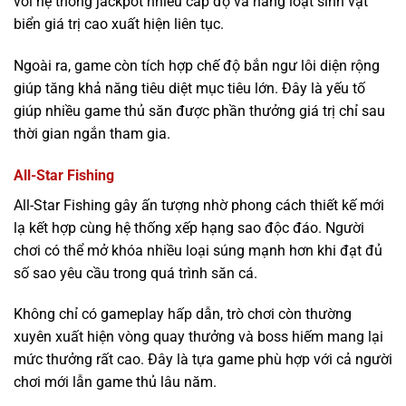
với hệ thống jackpot nhiều cấp độ và hàng loạt sinh vật
biển giá trị cao xuất hiện liên tục.
Ngoài ra, game còn tích hợp chế độ bắn ngư lôi diện rộng
giúp tăng khả năng tiêu diệt mục tiêu lớn. Đây là yếu tố
giúp nhiều game thủ săn được phần thưởng giá trị chỉ sau
thời gian ngắn tham gia.
All-Star Fishing
All-Star Fishing gây ấn tượng nhờ phong cách thiết kế mới
lạ kết hợp cùng hệ thống xếp hạng sao độc đáo. Người
chơi có thể mở khóa nhiều loại súng mạnh hơn khi đạt đủ
số sao yêu cầu trong quá trình săn cá.
Không chỉ có gameplay hấp dẫn, trò chơi còn thường
xuyên xuất hiện vòng quay thưởng và boss hiếm mang lại
mức thưởng rất cao. Đây là tựa game phù hợp với cả người
chơi mới lẫn game thủ lâu năm.