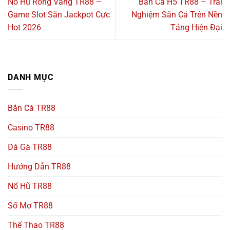
Nổ Hũ Rồng Vàng TR88 –
Bắn Cá H5 TR88 – Trải
Game Slot Săn Jackpot Cực
Nghiệm Săn Cá Trên Nền
Hot 2026
Tảng Hiện Đại
DANH MỤC
Bắn Cá TR88
Casino TR88
Đá Gà TR88
Hướng Dẫn TR88
Nổ Hũ TR88
Số Mơ TR88
Thể Thao TR88