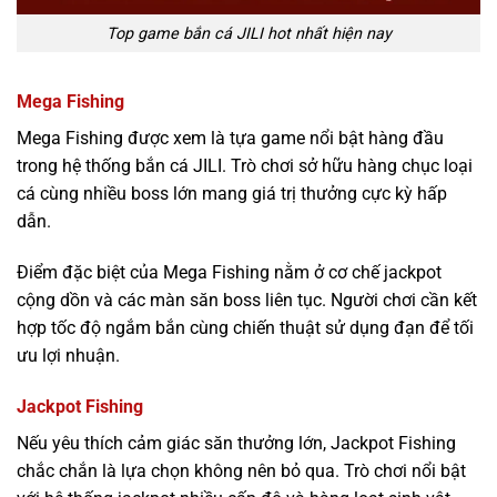
Top game bắn cá JILI hot nhất hiện nay
Mega Fishing
Mega Fishing được xem là tựa game nổi bật hàng đầu
trong hệ thống bắn cá JILI. Trò chơi sở hữu hàng chục loại
cá cùng nhiều boss lớn mang giá trị thưởng cực kỳ hấp
dẫn.
Điểm đặc biệt của Mega Fishing nằm ở cơ chế jackpot
cộng dồn và các màn săn boss liên tục. Người chơi cần kết
hợp tốc độ ngắm bắn cùng chiến thuật sử dụng đạn để tối
ưu lợi nhuận.
Jackpot Fishing
Nếu yêu thích cảm giác săn thưởng lớn, Jackpot Fishing
chắc chắn là lựa chọn không nên bỏ qua. Trò chơi nổi bật