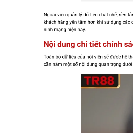
Ngoài việc quản lý dữ liệu chặt chẽ, nền t
khách hàng yên tâm hơn khi sử dụng các d
ninh mạng hiện nay.
Nội dung chi tiết chính s
Toàn bộ dữ liệu của hội viên sẽ được hệ t
cần nắm một số nội dung quan trọng dưới