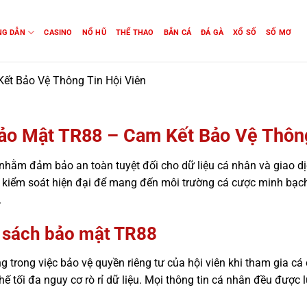
G DẪN
CASINO
NỔ HŨ
THỂ THAO
BẮN CÁ
ĐÁ GÀ
XỔ SỐ
SỐ MƠ
ết Bảo Vệ Thông Tin Hội Viên
ảo Mật TR88 – Cam Kết Bảo Vệ Thông
hằm đảm bảo an toàn tuyệt đối cho dữ liệu cá nhân và giao dị
 kiểm soát hiện đại để mang đến môi trường cá cược minh bạch 
.
h sách bảo mật TR88
g trong việc bảo vệ quyền riêng tư của hội viên khi tham gia cá
 tối đa nguy cơ rò rỉ dữ liệu. Mọi thông tin cá nhân đều được l