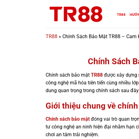
Bỏ
qua
TR88
HƯỚN
nội
dung
TR88
»
Chính Sách Bảo Mật TR88 – Cam K
Chính Sách B
Chính sách bảo mật
TR88
được xây dựng n
công nghệ mã hóa tiên tiến cùng nhiều lớp
dung quan trọng trong chính sách sau đây
Giới thiệu chung về chín
Chính sách bảo mật
đóng vai trò quan trọn
tư công nghệ an ninh hiện đại nhằm hạn chế
chơi an tâm trải nghiệm.