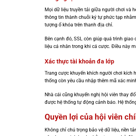
Mọi dữ liệu truyền tải giữa người chơi và
thông tin thành chuỗi ký tự phức tạp nhằm
tượng ổ khóa trên thanh địa chỉ.
Bên cạnh đó, SSL còn giúp quá trình giao d
liệu cá nhân trong khi cá cược. Điều này m
Xác thực tài khoản đa lớp
Trang cược khuyến khích người chơi kích 
thống còn yêu cầu nhập thêm mã xác minh g
Nhà cái cũng khuyến nghị hội viên thay đ
được hệ thống tự động cảnh báo. Hệ thống 
Quyền lợi của hội viên ch
Không chỉ chú trọng bảo vệ dữ liệu, nền 