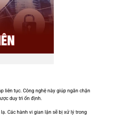
ập liên tục. Công nghệ này giúp ngăn chặn
ợc duy trì ổn định.
. Các hành vi gian lận sẽ bị xử lý trong