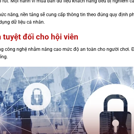
ạp rút. Mọi hành vi mua bán dữ liệu khách hàng đều bị nghiêm 
hức năng, nền tảng sẽ cung cấp thông tin theo đúng quy định p
dụng dữ liệu cá nhân.
tuyệt đối cho hội viên
g công nghệ nhằm nâng cao mức độ an toàn cho người chơi. Đội
ống.