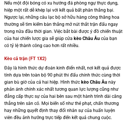
Nếu một đội bóng có xu hướng đá phòng ngự thực dụng,
hiệp một rất dễ khép lại với kết quả bất phân thắng bại.
Ngược lại, những câu lạc bộ sở hữu hàng công thăng hoa
thường sẽ tìm kiếm bàn thắng mở nút thắt trận đấu ngay
trong nửa đầu thời gian. Việc bắt bài được ý đồ chiến thuật
của hai chiến lược gia sẽ giúp cửa
kèo Châu Âu
của bạn
có tỷ lệ thành công cao hơn rất nhiều.
Kèo cả trận (FT 1X2)
Đây là hình thức dự đoán kinh điển nhất, nơi kết quả được
tính dựa trên toàn bộ 90 phút thi đấu chính thức cùng thời
gian bù giờ của cả hai hiệp. Hình thức
kèo Châu Âu
này
phản ánh chính xác nhất tương quan lực lượng cũng như
đẳng cấp thực sự của hai bên sau một hành trình dài căng
thẳng trên sân cỏ. Mọi biến số như thẻ phạt, chấn thương
hay những quyết định thay đổi nhân sự của huấn luyện
viên đều ảnh hưởng trực tiếp đến kết quả chung cuộc.