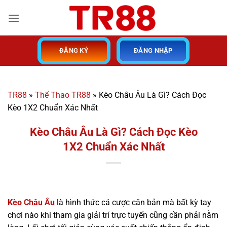
Bỏ
qua
nội
dung
ĐĂNG KÝ
ĐĂNG NHẬP
TR88
»
Thể Thao TR88
»
Kèo Châu Âu Là Gì? Cách Đọc
Kèo 1X2 Chuẩn Xác Nhất
Kèo Châu Âu Là Gì? Cách Đọc Kèo
1X2 Chuẩn Xác Nhất
Kèo Châu Âu
là hình thức cá cược căn bản mà bất kỳ tay
chơi nào khi tham gia giải trí trực tuyến cũng cần phải nằm