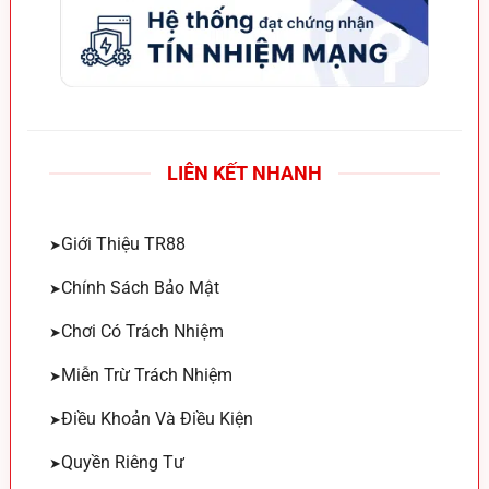
LIÊN KẾT NHANH
Giới Thiệu TR88
Chính Sách Bảo Mật
Chơi Có Trách Nhiệm
Miễn Trừ Trách Nhiệm
Điều Khoản Và Điều Kiện
Quyền Riêng Tư