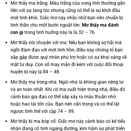
Mơ thấy ma trắng: Màu trắng của vong linh thường gắn
liền với sự tang tóc nhưng cũng có thể là sự khởi đầu
mới tinh khôi. Giấc mơ này nhắc nhở bạn nên chuẩn bị
tinh thần cho một bước ngoặt lớn.
Mơ thấy ma đánh
con gì
trong tình huống này là là 32 – 76.
Mơ thấy nói chuyện với ma: Nếu bạn không sợ hãi mà
ngồi đàm đạo với một linh hồn, điều này chứng tỏ bạn
sắp gặp được quý nhân phù trợ hoặc có sự khai sáng về
mặt tư duy. Con số may mắn đi kèm với cuộc đối thoại
huyền bí này là 84 – 48.
Mơ thấy ma trong nhà: Ngôi nhà là không gian riêng tư
và an toàn nhất. Khi có ma xuất hiện trong nhà, điều đó
cảnh báo gia đạo có thể sắp xảy ra mâu thuẫn nhỏ
hoặc hao tài tốn của. Bạn nên cẩn trọng và có thể lật
ngược tình thế với cặp 74 – 89.
Mơ thấy bị ma bóp cổ: Giấc mơ này cảnh báo có kẻ tiểu
nhân đang cố tình ngáng đường, kìm hãm sự phát triển